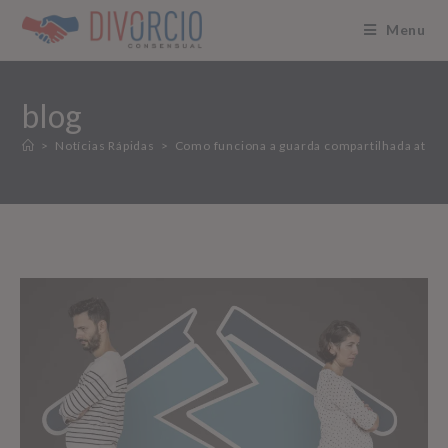
Menu
blog
>
Notícias Rápidas
>
Como funciona a guarda compartilhada atua