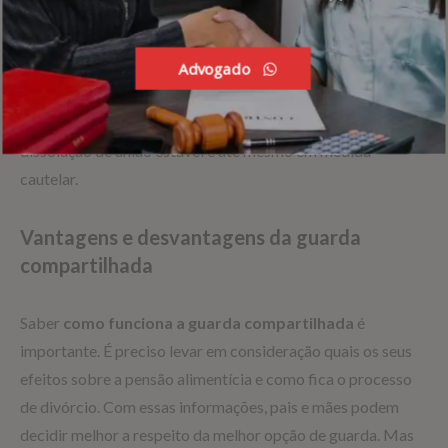
Mas é importante ressaltar que a
ação de divórcio com
guarda compartilhada
não é o único instrumento que os
pais podem utilizar para deliberar sobre a guarda do filho. É
Advogado
possível a decisão pelo compartilhamento da
responsabilidade através da ação de separação, de
dissolução de união estável e até mesmo em medida
cautelar.
Vantagens e desvantagens da guarda
compartilhada
Saber
como funciona a guarda compartilhada
é
importante. É preciso levar em consideração quais os seus
efeitos sobre a pensão alimentícia e como fica o processo
de divórcio. Com essas informações, pais e mães podem
decidir melhor a respeito da melhor opção de guarda. Mas