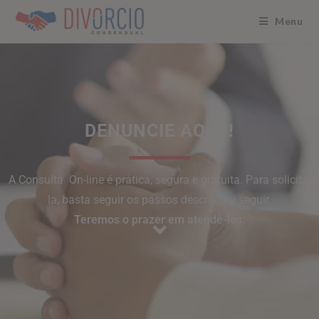
Menu
DENUNCIE AQUI !
A Consulta On-line é prática, segura e gratuita. Para solicitá-
la, basta seguir os passos descritos a seguir.
Teremos o prazer em atendê-los.