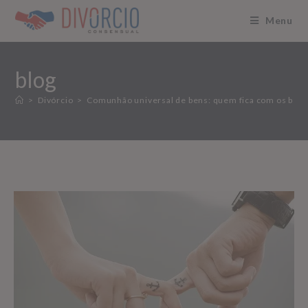
Menu
blog
>
Divórcio
>
Comunhão universal de bens: quem fica com os bens 