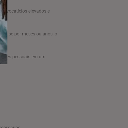
s advocatícios elevados e
el.
nder-se por meses ou anos, o
uestões pessoais em um
ecessários.