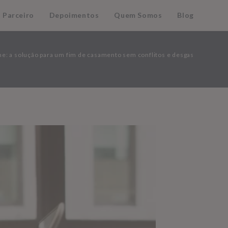
 Parceiro
Depoimentos
Quem Somos
Blog
ine: a solução para um fim de casamento sem conflitos e desgastes emoci