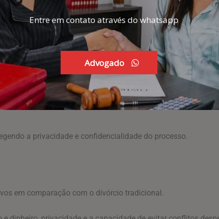
Entre em contato através do whatsapp
o de custos. Enquanto o divórcio tradicional envolve honorário
ivórcio online geralmente apresenta um custo fixo mais acessív
conclusão mais breve. Enquanto o divórcio tradicional pode este
Advogado
 semanas, dependendo da complexidade do caso.
o divórcio tradicional, audiências em tribunais podem expor q
rotegendo a privacidade e confidencialidade do processo.
ativos em comparação com o divórcio tradicional.
 dinheiro, privacidade e a capacidade de evitar conflitos desn