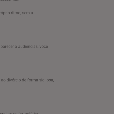
róprio ritmo, sem a
mparecer a audiências, você
ao divórcio de forma sigilosa,
eencher os formulários