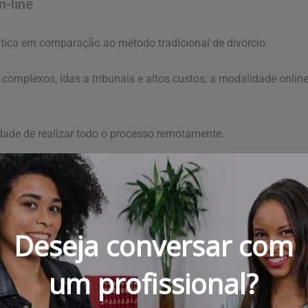
n-line
tica em comparação ao método tradicional de divórcio.
omplexos, idas a tribunais e altos custos, a modalidade online 
dade de realizar todo o processo remotamente.
 é possível iniciar e concluir o divórcio no seu ritmo e na tra
 participação em audiências judiciais e o cumprimento de proce
Deseja conversar com
is simplificada e acessível. Utilizando plataformas online espec
um profissional?
 e até mesmo alcançar um acordo amigável, tudo isso sem a ne