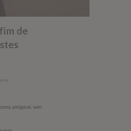
 fim de
stes
tura
forma amigável, sem
e casa.