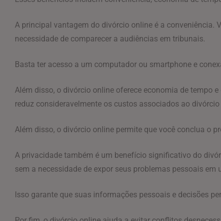
A principal vantagem do divórcio online é a conveniência. V
necessidade de comparecer a audiências em tribunais.
Basta ter acesso a um computador ou smartphone e conexã
Além disso, o divórcio online oferece economia de tempo e
reduz consideravelmente os custos associados ao divórcio 
Além disso, o divórcio online permite que você conclua o 
A privacidade também é um benefício significativo do divór
sem a necessidade de expor seus problemas pessoais em 
Isso garante que suas informações pessoais e decisões p
Por fim, o divórcio online ajuda a evitar conflitos desnece