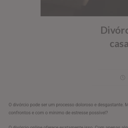
Divórc
cas
O divórcio pode ser um processo doloroso e desgastante.
confrontos e com o mínimo de estresse possível?
O divórcio online oferece exatamente isso. Com apenas algu