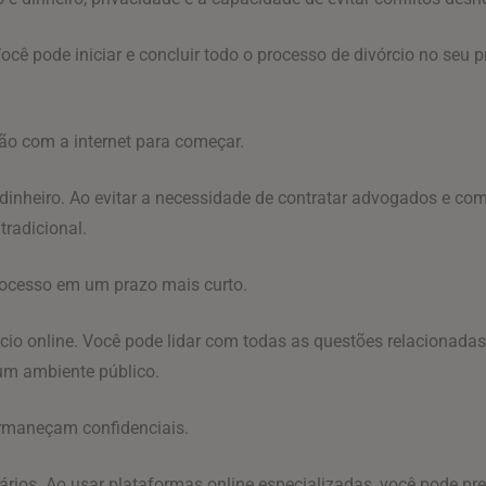
ocê pode iniciar e concluir todo o processo de divórcio no seu p
o com a internet para começar.
 dinheiro. Ao evitar a necessidade de contratar advogados e co
tradicional.
processo em um prazo mais curto.
cio online. Você pode lidar com todas as questões relacionadas 
um ambiente público.
ermaneçam confidenciais.
ssários. Ao usar plataformas online especializadas, você pode pr