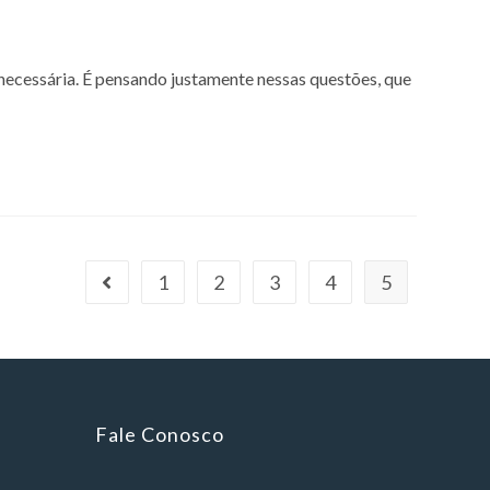
necessária. É pensando justamente nessas questões, que
1
2
3
4
5
Fale Conosco