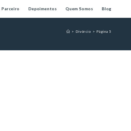
 Parceiro
Depoimentos
Quem Somos
Blog
>
Divórcio
>
Página 5